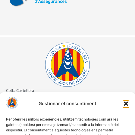
Colla Castellera
Capgrossos de Mataró
Gestionar el consentiment
CIF: G61063103
Passatge Mariona Galindo Lora 1
Per oferir les millors experiències, utilitzem tecnologies com ara les
08301 Mataró, Barcelona
galetes (cookies) per emmagatzemar i/o accedir a la informació del
647 62 53 24
dispositiu. El consentiment a aquestes tecnologies ens permetrà