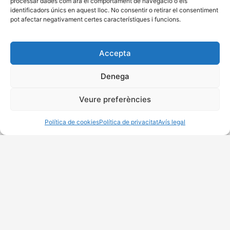
processar dades com ara el comportament de navegació o els
colla@capgrossos.cat
identificadors únics en aquest lloc. No consentir o retirar el consentiment
pot afectar negativament certes característiques i funcions.
Amb el suport de:
Accepta
Denega
Membre de:
Veure preferències
Política de cookies
Política de privacitat
Avís legal
Inici
Actualitat
Calendari
Qui som
CAPG30SSOS
Galeria
Castells
Col·laboracions
Contacte
Accessibilitat
Avís legal
Política de privacitat
Política de cookies
Dissenyat per Projecte Digital