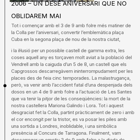
2006 – UN DESÈ ANIVERSARI QUE NO
OBLIDAREM MAI
Tot i començar amb el 3 de 9 amb folre més matiner de
la Colla per l’aniversari, convertir l’emblemàtica plaça
Cuba en la segona plaça de nou de la nostra ciutat,
i la il·lusió per un possible castell de gamma extra, les
coses aquell any es torçaven molt aviat a la població del
Vendrell amb la caiguda d’un 5 de 8, un castell que els
Capgrossos descarregàvem ininterrompudament per les
places des de feia cinc temporades. La malastrugança,
però, va venir amb l’accident fatal d’una despenjada dels
dosos en un 4 de 9 amb folre a l’actuació de Les Santes
que va tenir la pitjor de les conseqüències: la mort de la
nostra castellera Mariona Galindo i Lora. Tot i aquest
desgraciat fet la Colla, partint pràcticament de zero i amb
el cor encongit per la tristor, es va posar les piles amb
una sortida a Londres, inoblidable, i una simbòlica
presència al Concurs de Tarragona. Finalment, vam
descarregar un emotiu 3 de 9 amb folre a la diada de