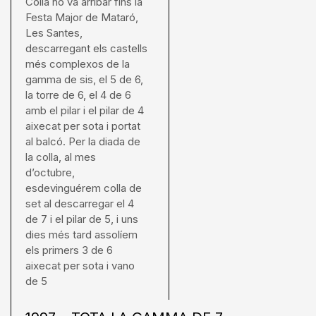
Colla no va arribar fins la
Festa Major de Mataró,
Les Santes,
descarregant els castells
més complexos de la
gamma de sis, el 5 de 6,
la torre de 6, el 4 de 6
amb el pilar i el pilar de 4
aixecat per sota i portat
al balcó. Per la diada de
la colla, al mes
d’octubre,
esdevinguérem colla de
set al descarregar el 4
de 7 i el pilar de 5, i uns
dies més tard assolíem
els primers 3 de 6
aixecat per sota i vano
de 5