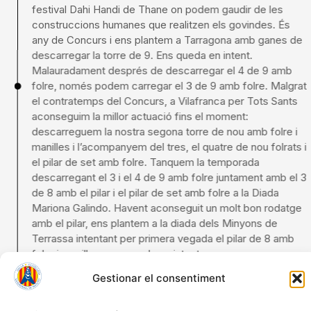
festival Dahi Handi de Thane on podem gaudir de les
construccions humanes que realitzen els govindes. És
any de Concurs i ens plantem a Tarragona amb ganes de
descarregar la torre de 9. Ens queda en intent.
Gestionar el consentiment
Malauradament després de descarregar el 4 de 9 amb
folre, només podem carregar el 3 de 9 amb folre. Malgrat
Per oferir les millors experiències, utilitzem tecnologies com ara les
el contratemps del Concurs, a Vilafranca per Tots Sants
galetes (cookies) per emmagatzemar i/o accedir a la informació del
aconseguim la millor actuació fins el moment:
dispositiu. El consentiment a aquestes tecnologies ens permetrà
processar dades com ara el comportament de navegació o els
descarreguem la nostra segona torre de nou amb folre i
identificadors únics en aquest lloc. No consentir o retirar el consentiment
manilles i l’acompanyem del tres, el quatre de nou folrats i
pot afectar negativament certes característiques i funcions.
el pilar de set amb folre. Tanquem la temporada
descarregant el 3 i el 4 de 9 amb folre juntament amb el 3
de 8 amb el pilar i el pilar de set amb folre a la Diada
Accepta
Mariona Galindo. Havent aconseguit un molt bon rodatge
amb el pilar, ens plantem a la diada dels Minyons de
Denega
Terrassa intentant per primera vegada el pilar de 8 amb
folre i manilles, que queda en intent.
Veure preferències
Política de cookies
Política de privacitat
Avís legal