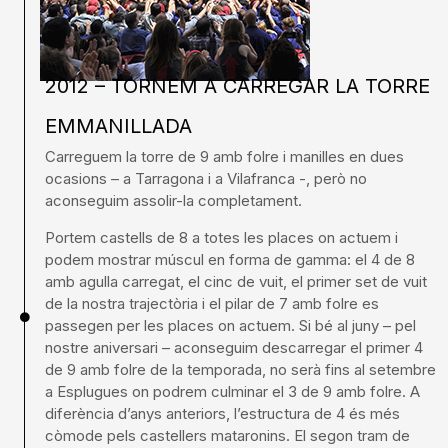
2012 – TORNEM A CARREGAR LA TORRE
EMMANILLADA
Carreguem la torre de 9 amb folre i manilles en dues
ocasions – a Tarragona i a Vilafranca -, però no
aconseguim assolir-la completament.
Portem castells de 8 a totes les places on actuem i
podem mostrar múscul en forma de gamma: el 4 de 8
amb agulla carregat, el cinc de vuit, el primer set de vuit
de la nostra trajectòria i el pilar de 7 amb folre es
passegen per les places on actuem. Si bé al juny – pel
nostre aniversari – aconseguim descarregar el primer 4
de 9 amb folre de la temporada, no serà fins al setembre
a Esplugues on podrem culminar el 3 de 9 amb folre. A
diferència d’anys anteriors, l’estructura de 4 és més
còmode pels castellers mataronins. El segon tram de