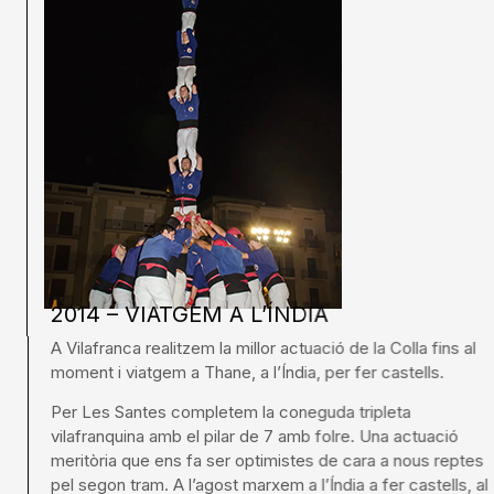
2014 – VIATGEM A L’ÍNDIA
A Vilafranca realitzem la millor actuació de la Colla fins al
moment i viatgem a Thane, a l’Índia, per fer castells.
Per Les Santes completem la coneguda tripleta
vilafranquina amb el pilar de 7 amb folre. Una actuació
meritòria que ens fa ser optimistes de cara a nous reptes
pel segon tram. A l’agost marxem a l’Índia a fer castells, al