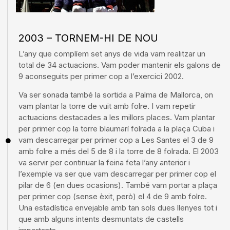
2003 – TORNEM-HI DE NOU
L’any que complíem set anys de vida vam realitzar un
total de 34 actuacions. Vam poder mantenir els galons de
9 aconseguits per primer cop a l’exercici 2002.
Va ser sonada també la sortida a Palma de Mallorca, on
vam plantar la torre de vuit amb folre. I vam repetir
actuacions destacades a les millors places. Vam plantar
per primer cop la torre blaumarí folrada a la plaça Cuba i
vam descarregar per primer cop a Les Santes el 3 de 9
amb folre a més del 5 de 8 i la torre de 8 folrada. El 2003
va servir per continuar la feina feta l’any anterior i
l’exemple va ser que vam descarregar per primer cop el
pilar de 6 (en dues ocasions). També vam portar a plaça
per primer cop (sense èxit, però) el 4 de 9 amb folre.
Una estadística envejable amb tan sols dues llenyes tot i
que amb alguns intents desmuntats de castells