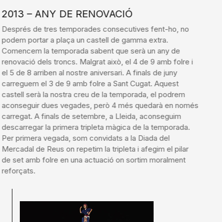
2013 – ANY DE RENOVACIÓ
Després de tres temporades consecutives fent-ho, no
podem portar a plaça un castell de gamma extra.
Comencem la temporada sabent que serà un any de
renovació dels troncs. Malgrat això, el 4 de 9 amb folre i
el 5 de 8 arriben al nostre aniversari. A finals de juny
carreguem el 3 de 9 amb folre a Sant Cugat. Aquest
castell serà la nostra creu de la temporada, el podrem
aconseguir dues vegades, però 4 més quedarà en només
carregat. A finals de setembre, a Lleida, aconseguim
descarregar la primera tripleta màgica de la temporada.
Per primera vegada, som convidats a la Diada del
Mercadal de Reus on repetim la tripleta i afegim el pilar
de set amb folre en una actuació on sortim moralment
reforçats.