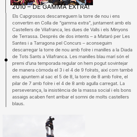
2010 – DE GAMMA EXTRA!
Els Capgrossos descarreguem la torre de nou i ens
convertim en Colla de “gamma extra”, juntament amb els
Castellers de Vilafranca, les dues de Valls i els Minyons
de Terrassa. Després de dos intents – a Mataró per Les
Santes i a Tarragona pel Concurs – aconseguim
descarregar la torre de nou amb folre i manilles a la Diada
de Tots Sants a Vilafranca. Les manilles blau marí són el
premi d’una temporada regular on hem pogut sovintejar
de manera còmoda el 3 i el 4 de 9 folrats, així com també
ens apuntem al sac el 5 de 8, la torre de 8 amb folre, el
pilar de 7 amb folre i el 4 de 8 amb agulla carregat. La
perseverança, la insistència de la massa social i els bons
assaigs acaben fent arribar el somni de molts castellers
blaus.