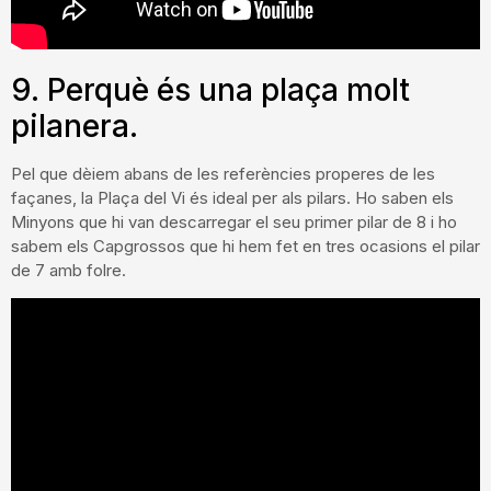
9. Perquè és una plaça molt
pilanera.
Pel que dèiem abans de les referències properes de les
façanes, la Plaça del Vi és ideal per als pilars. Ho saben els
Minyons que hi van descarregar el seu primer pilar de 8 i ho
sabem els Capgrossos que hi hem fet en tres ocasions el pilar
de 7 amb folre.