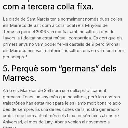
com a tercera colla fixa.
La diada de Sant Narcís tenia normalment només dues colles,
els Marrecs de Salt com a colla local i els Minyons de
Terrassa però el 2006 van confiar amb nosaltres i des de
llavors la fidelitat ha estat mútua i compartida. És cert que els
primers anys no vam poder fer-hi castells de 9 però Girona i
els Marrecs ens van mantenir i nosaltres ens en vam enamorar
per sempre!
5. Perquè som “germans” dels
Marrecs.
Amb els Marrecs de Salt som una colla pràcticament
germana. Tenen un any més que nosaltres, però les nostres
trajectòries han estat molt paral·leles i amb molt bona relació
des de sempre. És una de les colles de la nostra generació
amb la que hem actuat més i els blau ter són fixes al nostre
Aniversari, el mes de juny. Abans venien al novembre a