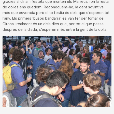
gràcies al dinar i festeta que munten els Marrecs i on la resta
de colles ens quedem. Reconeguem-ho, la gent sovint va
més que esverada però el to festiu és dels que s’esperen tot
l’any. Els primers ‘busos bandarra’ es van fer per tornar de
Girona i realment és un dels dies que, per tot el que passa
després de la diada, s’esperen més entre la gent de la colla.