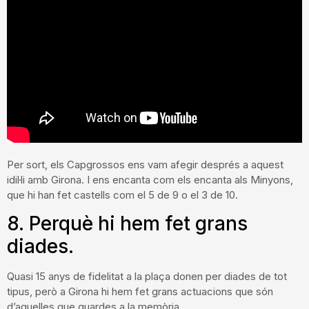
Per sort, els Capgrossos ens vam afegir després a aquest
idil·li amb Girona. I ens encanta com els encanta als Minyons,
que hi han fet castells com el 5 de 9 o el 3 de 10.
8. Perquè hi hem fet grans
diades.
Quasi 15 anys de fidelitat a la plaça donen per diades de tot
tipus, però a Girona hi hem fet grans actuacions que són
d’aquelles que guardes a la memòria.