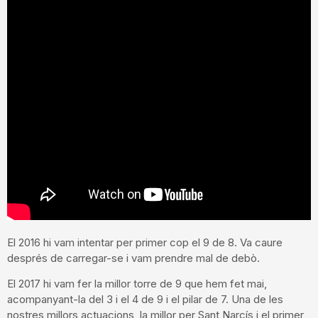
El 2016 hi vam intentar per primer cop el 9 de 8. Va caure
després de carregar-se i vam prendre mal de debò.
El 2017 hi vam fer la millor torre de 9 que hem fet mai,
acompanyant-la del 3 i el 4 de 9 i el pilar de 7. Una de les
nostres millors actuacions, la millor per Sant Narcís i el primer