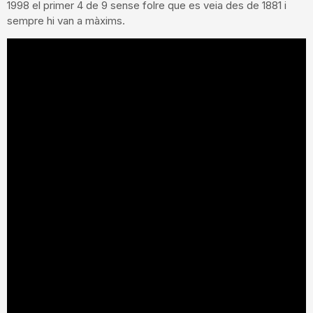
1998 el primer 4 de 9 sense folre que es veia des de 1881 i
sempre hi van a màxims.