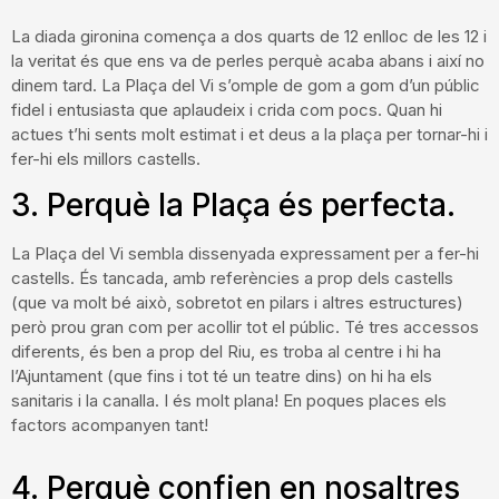
La diada gironina comença a dos quarts de 12 enlloc de les 12 i
la veritat és que ens va de perles perquè acaba abans i així no
dinem tard. La Plaça del Vi s’omple de gom a gom d’un públic
fidel i entusiasta que aplaudeix i crida com pocs. Quan hi
actues t’hi sents molt estimat i et deus a la plaça per tornar-hi i
fer-hi els millors castells.
3. Perquè la Plaça és perfecta.
La Plaça del Vi sembla dissenyada expressament per a fer-hi
castells. És tancada, amb referències a prop dels castells
(que va molt bé això, sobretot en pilars i altres estructures)
però prou gran com per acollir tot el públic. Té tres accessos
diferents, és ben a prop del Riu, es troba al centre i hi ha
l’Ajuntament (que fins i tot té un teatre dins) on hi ha els
sanitaris i la canalla. I és molt plana! En poques places els
factors acompanyen tant!
4. Perquè confien en nosaltres