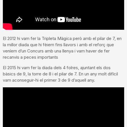
El 2012 hi vam fer la Tripleta Màgica però amb el pilar de 7, en
la millor diada que hi fèiem fins llavors i amb el reforç que
veníem d’un Concurs amb una llenya i vam haver de fer
recanvis a peces importants
El 2015 hi vam fer la diada dels 4 folres, ajuntant els dos
bàsics de 9, la torre de 8 i el pilar de 7. En un any molt difícil
vam aconseguir-hi el primer 3 de 9 d’aquell any.