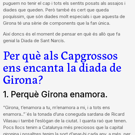
puguem no tenir el cap i tots els sentits posats als assajos i
diades que queden. Però també és cert que queda
poquíssim, que són diades molt especials i que aquesta de
Girona té una sèrie de components que la fan única.
Així doncs és el moment de pensar en què és allò que fa
genial la Diada de Sant Narcís.
Per què als Capgrossos
ens encanta la diada de
Girona?
1. Perquè Girona enamora.
“Girona, t’enamora a tu, m’enamora a mi, i a tots ens
enamora..”´és la tonada d’una coneguda sardana de Ricard
Vilasau i també l’eslògan de la ciutat. I quanta raó que tenen.
Pocs llocs tenim a Catalunya més preciosos que la capital
gironina i nosaltres tenim la sort d’anar-hi cada any, a més, per