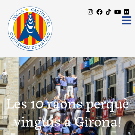
Les 10 raons perquè
vinguis a Girona!