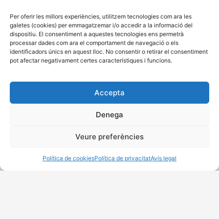
Passatge Mariona Galindo Lora 1
Per oferir les millors experiències, utilitzem tecnologies com ara les
08301 Mataró, Barcelona
galetes (cookies) per emmagatzemar i/o accedir a la informació del
647 62 53 24
dispositiu. El consentiment a aquestes tecnologies ens permetrà
processar dades com ara el comportament de navegació o els
colla@capgrossos.cat
identificadors únics en aquest lloc. No consentir o retirar el consentiment
pot afectar negativament certes característiques i funcions.
Amb el suport de:
Accepta
Denega
Membre de:
Veure preferències
Política de cookies
Política de privacitat
Avís legal
Inici
Actualitat
Calendari
Qui som
CAPG30SSOS
Galeria
Castells
Col·laboracions
Contacte
Accessibilitat
Avís legal
Política de privacitat
Política de cookies