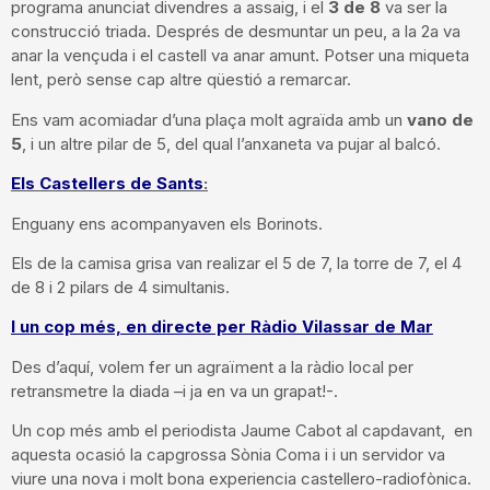
programa anunciat divendres a assaig, i el
3 de 8
va ser la
construcció triada. Després de desmuntar un peu, a la 2a va
anar la vençuda i el castell va anar amunt. Potser una miqueta
lent, però sense cap altre qüestió a remarcar.
Ens vam acomiadar d’una plaça molt agraïda amb un
vano de
5
, i un altre pilar de 5, del qual l’anxaneta va pujar al balcó.
Els Castellers de Sants
:
Enguany ens acompanyaven els Borinots.
Els de la camisa grisa van realizar el 5 de 7, la torre de 7, el 4
de 8 i 2 pilars de 4 simultanis.
I un cop més, en directe per Ràdio Vilassar de Mar
Des d’aquí, volem fer un agraïment a la ràdio local per
retransmetre la diada –i ja en va un grapat!-.
Un cop més amb el periodista Jaume Cabot al capdavant, en
aquesta ocasió la capgrossa Sònia Coma i i un servidor va
viure una nova i molt bona experiencia castellero-radiofònica.