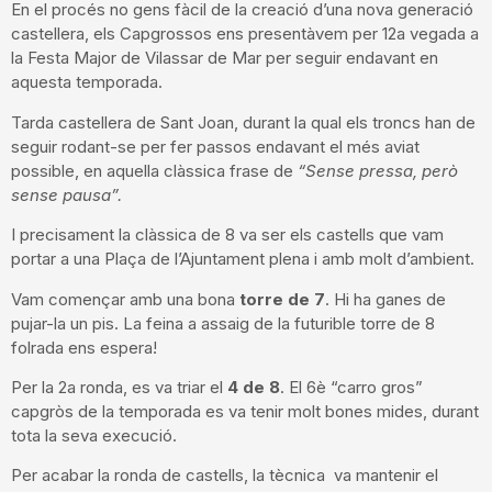
En el procés no gens fàcil de la creació d’una nova generació
castellera, els Capgrossos ens presentàvem per 12a vegada a
la Festa Major de Vilassar de Mar per seguir endavant en
aquesta temporada.
Tarda castellera de Sant Joan, durant la qual els troncs han de
seguir rodant-se per fer passos endavant el més aviat
possible, en aquella clàssica frase de
“Sense pressa, però
sense pausa”.
I precisament la clàssica de 8 va ser els castells que vam
portar a una Plaça de l’Ajuntament plena i amb molt d’ambient.
Vam començar amb una bona
torre de 7
. Hi ha ganes de
pujar-la un pis. La feina a assaig de la futurible torre de 8
folrada ens espera!
Per la 2a ronda, es va triar el
4 de 8
. El 6è “carro gros”
capgròs de la temporada es va tenir molt bones mides, durant
tota la seva execució.
Per acabar la ronda de castells, la tècnica va mantenir el