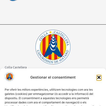
Colla Castellera
Capgrossos de Mataró
Gestionar el consentiment
CIF: G61063103
Passatge Mariona Galindo Lora 1
Per oferir les millors experiències, utilitzem tecnologies com ara les
08301 Mataró, Barcelona
galetes (cookies) per emmagatzemar i/o accedir a la informació del
dispositiu. El consentiment a aquestes tecnologies ens permetrà
647 62 53 24
processar dades com ara el comportament de navegació o els
colla@capgrossos.cat